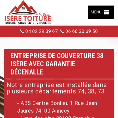
MENU
04 82 29 39 67
06 66 30 69 50
ENTREPRISE DE COUVERTURE 38
ISÈRE AVEC GARANTIE
DÉCENALLE
Notre entreprise est installée dans
plusieurs départements 74, 38, 73 :
- ABS Centre Bonlieu 1 Rue Jean
Jaurès 74100 Annecy