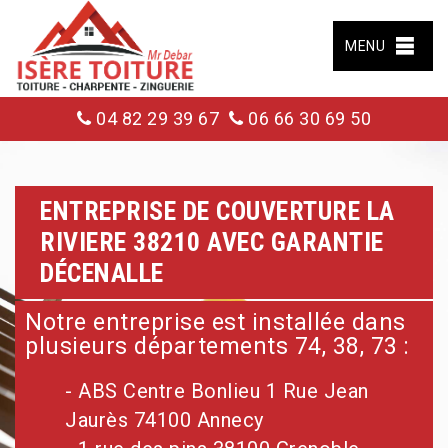
MENU
04 82 29 39 67
06 66 30 69 50
ENTREPRISE DE COUVERTURE LA
RIVIERE 38210 AVEC GARANTIE
DÉCENALLE
Notre entreprise est installée dans
plusieurs départements 74, 38, 73 :
- ABS Centre Bonlieu 1 Rue Jean
Jaurès 74100 Annecy