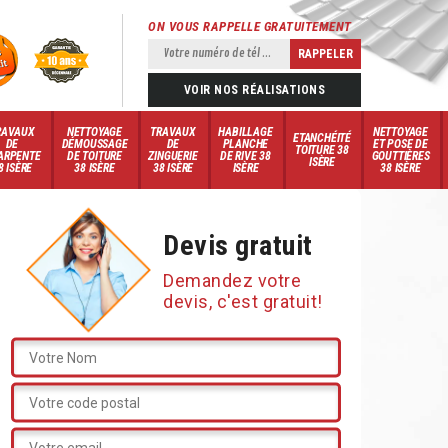
ON VOUS RAPPELLE GRATUITEMENT
VOIR NOS RÉALISATIONS
RAVAUX
NETTOYAGE
TRAVAUX
HABILLAGE
NETTOYAGE
ETANCHÉITÉ
DE
DÉMOUSSAGE
DE
PLANCHE
ET POSE DE
TOITURE 38
ARPENTE
DE TOITURE
ZINGUERIE
DE RIVE 38
GOUTTIÈRES
ISÈRE
8 ISÈRE
38 ISÈRE
38 ISÈRE
ISÈRE
38 ISÈRE
Devis gratuit
Demandez votre
devis, c'est gratuit!