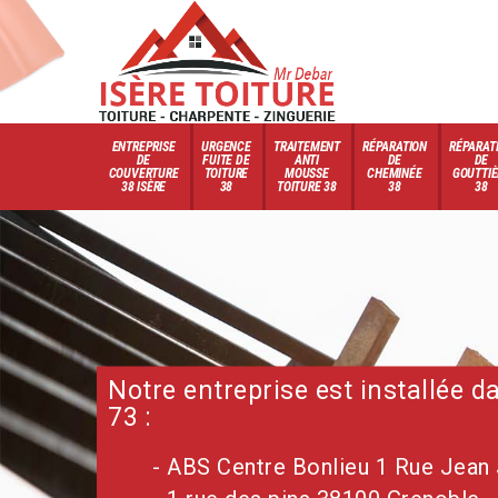
ENTREPRISE
URGENCE
TRAITEMENT
RÉPARATION
RÉPARAT
DE
FUITE DE
ANTI
DE
DE
COUVERTURE
TOITURE
MOUSSE
CHEMINÉE
GOUTTIÈ
38 ISÈRE
38
TOITURE 38
38
38
Notre entreprise est installée 
73 :
- ABS Centre Bonlieu 1 Rue Jean