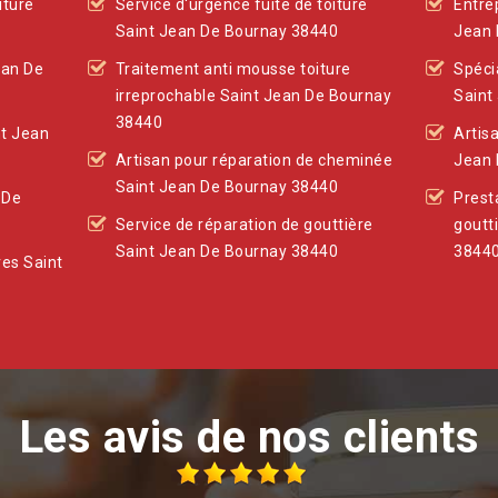
iture
Service d'urgence fuite de toiture
Entre
Saint Jean De Bournay 38440
Jean 
ean De
Traitement anti mousse toiture
Spéci
irreprochable Saint Jean De Bournay
Saint
38440
nt Jean
Artis
Artisan pour réparation de cheminée
Jean 
Saint Jean De Bournay 38440
 De
Prest
Service de réparation de gouttière
goutt
Saint Jean De Bournay 38440
3844
res Saint
Les avis de nos clients