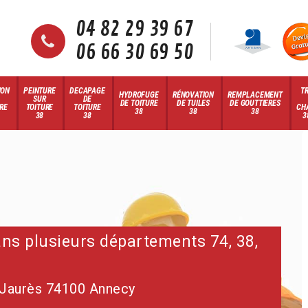
04 82 29 39 67
06 66 30 69 50
ION
PEINTURE
DECAPAGE
T
HYDROFUGE
RÉNOVATION
REMPLACEMENT
SUR
DE
DE TOITURE
DE TUILES
DE GOUTTIERES
RE
TOITURE
TOITURE
CH
38
38
38
38
38
3
dans plusieurs départements 74, 38,
 Jaurès 74100 Annecy