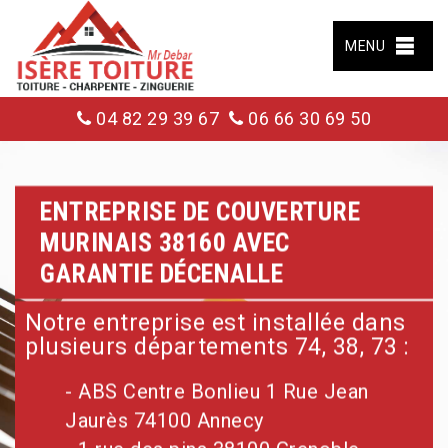
MENU
04 82 29 39 67
06 66 30 69 50
ENTREPRISE DE COUVERTURE
MURINAIS 38160 AVEC
GARANTIE DÉCENALLE
Notre entreprise est installée dans
plusieurs départements 74, 38, 73 :
- ABS Centre Bonlieu 1 Rue Jean
Jaurès 74100 Annecy