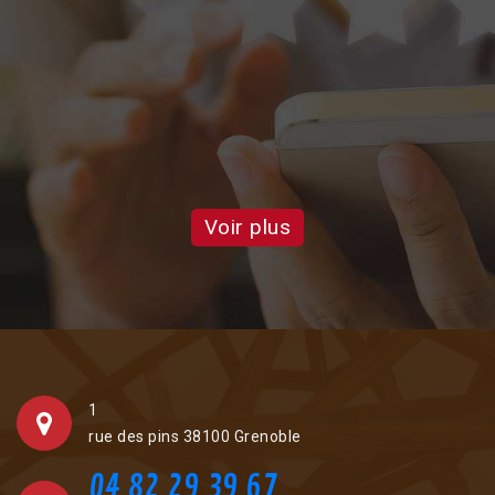
on
d
a
Voir plus
1
rue des pins 38100 Grenoble
04 82 29 39 67