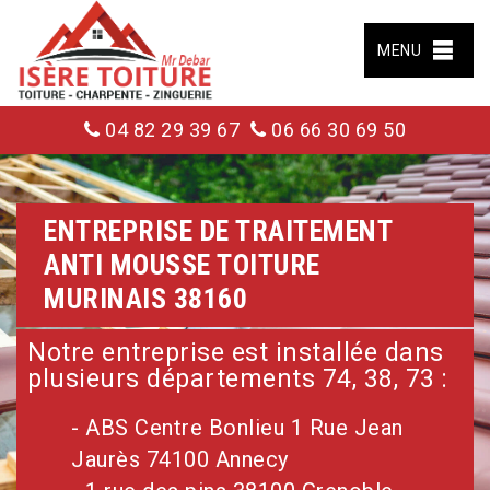
MENU
04 82 29 39 67
06 66 30 69 50
ENTREPRISE DE TRAITEMENT
ANTI MOUSSE TOITURE
MURINAIS 38160
Notre entreprise est installée dans
plusieurs départements 74, 38, 73 :
- ABS Centre Bonlieu 1 Rue Jean
Jaurès 74100 Annecy