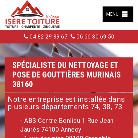
MENU
04 82 29 39 67
06 66 30 69 50
SPÉCIALISTE DU NETTOYAGE ET
POSE DE GOUTTIÈRES MURINAIS
38160
Notre entreprise est installée dans
plusieurs départements 74, 38, 73 :
- ABS Centre Bonlieu 1 Rue Jean
Jaurès 74100 Annecy