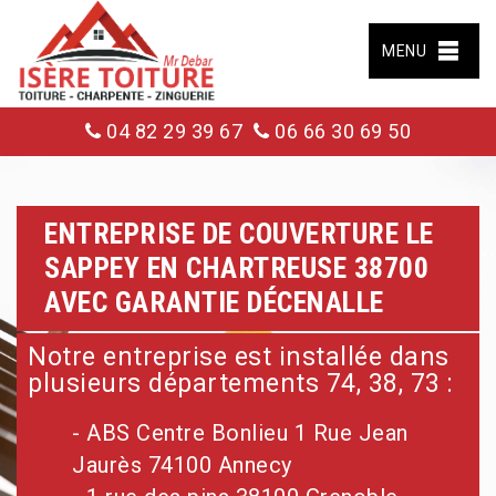
MENU
04 82 29 39 67
06 66 30 69 50
ENTREPRISE DE COUVERTURE LE
SAPPEY EN CHARTREUSE 38700
AVEC GARANTIE DÉCENALLE
Notre entreprise est installée dans
plusieurs départements 74, 38, 73 :
- ABS Centre Bonlieu 1 Rue Jean
Jaurès 74100 Annecy