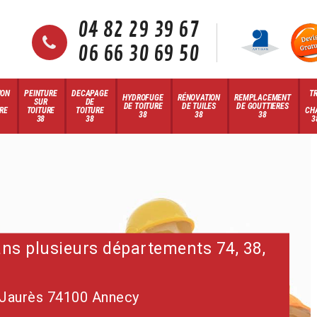
04 82 29 39 67
06 66 30 69 50
ION
PEINTURE
DECAPAGE
T
HYDROFUGE
RÉNOVATION
REMPLACEMENT
SUR
DE
DE TOITURE
DE TUILES
DE GOUTTIERES
RE
TOITURE
TOITURE
CH
38
38
38
38
38
3
dans plusieurs départements 74, 38,
 Jaurès 74100 Annecy