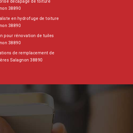
prise decapage de toiture
non 38890
aliste en hydrofuge de toiture
non 38890
an pour rénovation de tuiles
non 38890
ations de remplacement de
ières Salagnon 38890
Suite à 
date d'in