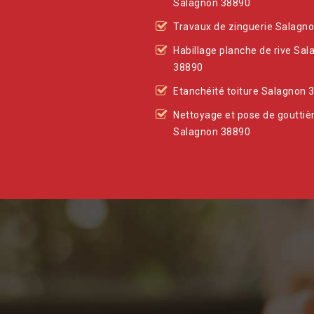
Salagnon 38890
Travaux de zinguerie Salagn
Habillage planche de rive Sa
38890
Etanchéité toiture Salagnon 
Nettoyage et pose de gouttiè
Salagnon 38890
is et une
orresponde