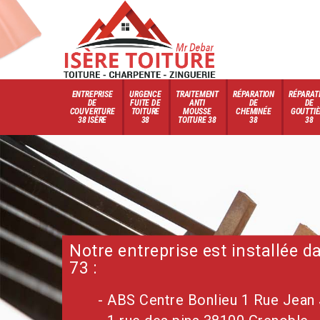
ENTREPRISE
URGENCE
TRAITEMENT
RÉPARATION
RÉPARAT
DE
FUITE DE
ANTI
DE
DE
COUVERTURE
TOITURE
MOUSSE
CHEMINÉE
GOUTTIÈ
38 ISÈRE
38
TOITURE 38
38
38
Notre entreprise est installée 
73 :
- ABS Centre Bonlieu 1 Rue Jean