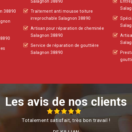
Salagnon 38890
Entre
Salag
on 38890
Traitement anti mousse toiture
irreprochable Salagnon 38890
Spéci
lagnon
Salag
Artisan pour réparation de cheminée
Salagnon 38890
Artis
38890
Salag
Service de réparation de gouttière
res
Salagnon 38890
Prest
goutt
Les avis de nos clients
Totalement satisfait, très bon travail !
DE KILLIAN