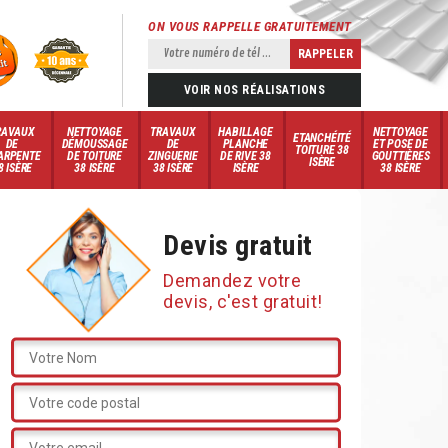
ON VOUS RAPPELLE GRATUITEMENT
VOIR NOS RÉALISATIONS
RAVAUX
NETTOYAGE
TRAVAUX
HABILLAGE
NETTOYAGE
ETANCHÉITÉ
DE
DÉMOUSSAGE
DE
PLANCHE
ET POSE DE
TOITURE 38
ARPENTE
DE TOITURE
ZINGUERIE
DE RIVE 38
GOUTTIÈRES
ISÈRE
8 ISÈRE
38 ISÈRE
38 ISÈRE
ISÈRE
38 ISÈRE
Devis gratuit
Demandez votre
devis, c'est gratuit!