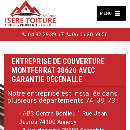
MENU
04 82 29 39 67
06 66 30 69 50
ENTREPRISE DE COUVERTURE
MONTFERRAT 38620 AVEC
GARANTIE DÉCENALLE
Notre entreprise est installée dans
plusieurs départements 74, 38, 73 :
- ABS Centre Bonlieu 1 Rue Jean
Jaurès 74100 Annecy