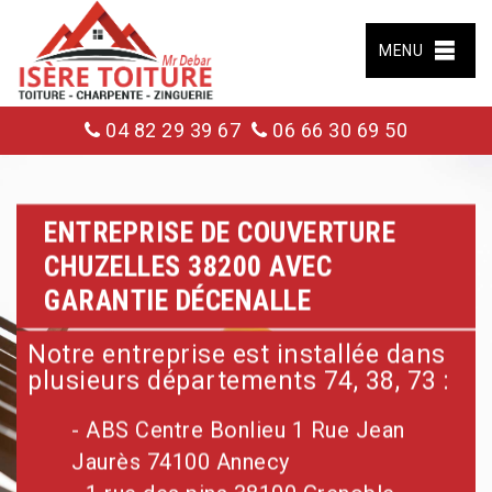
MENU
04 82 29 39 67
06 66 30 69 50
ENTREPRISE DE COUVERTURE
CHUZELLES 38200 AVEC
GARANTIE DÉCENALLE
Notre entreprise est installée dans
plusieurs départements 74, 38, 73 :
- ABS Centre Bonlieu 1 Rue Jean
Jaurès 74100 Annecy