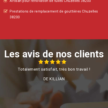
Artisan pour rénovation de tuiles Chuzelles 38200
Prestations de remplacement de gouttières Chuzelles
38200
Les avis de nos clients
Totalement satisfait, très bon travail !
é
DE KILLIAN
e
on
d
a