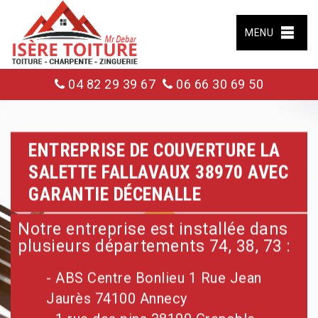
MENU
04 82 29 39 67
06 66 30 69 50
ENTREPRISE DE COUVERTURE LA
SALETTE FALLAVAUX 38970 AVEC
GARANTIE DÉCENALLE
Notre entreprise est installée dans
plusieurs départements 74, 38, 73 :
- ABS Centre Bonlieu 1 Rue Jean
Jaurès 74100 Annecy