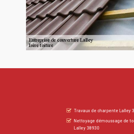
Travaux de charpente Lalley 
Nettoyage démoussage de to
Lalley 38930