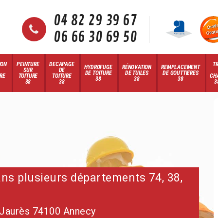
04 82 29 39 67
06 66 30 69 50
ION
PEINTURE
DECAPAGE
T
HYDROFUGE
RÉNOVATION
REMPLACEMENT
SUR
DE
DE TOITURE
DE TUILES
DE GOUTTIERES
RE
TOITURE
TOITURE
CH
38
38
38
38
38
3
dans plusieurs départements 74, 38,
 Jaurès 74100 Annecy