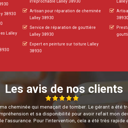
irreprochable Lalley 38930
Lalle
38930
Artisan pour réparation de cheminée
Artisa
ley 38930
Lalley 38930
3893
30
Service de réparation de gouttière
Prest
es Lalley
Lalley 38930
goutt
Expert en peinture sur toiture Lalley
38930
38930
Les avis de nos clients
c ma cheminée qui menaçait de tomber. Le gérant a été tr
ompréhension et sa disponibilité pour avoir refait mon de
e l'assurance. Pour l'intervention, cela a été très rapide e