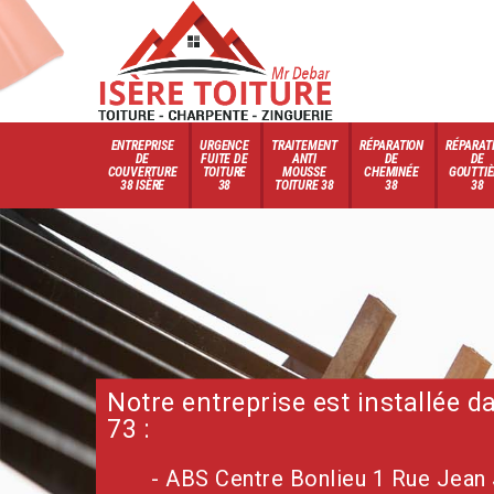
ENTREPRISE
URGENCE
TRAITEMENT
RÉPARATION
RÉPARAT
DE
FUITE DE
ANTI
DE
DE
COUVERTURE
TOITURE
MOUSSE
CHEMINÉE
GOUTTIÈ
38 ISÈRE
38
TOITURE 38
38
38
Notre entreprise est installée 
73 :
- ABS Centre Bonlieu 1 Rue Jean