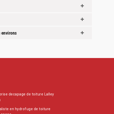
s environs
prise decapage de toiture Lalley
0
aliste en hydrofuge de toiture