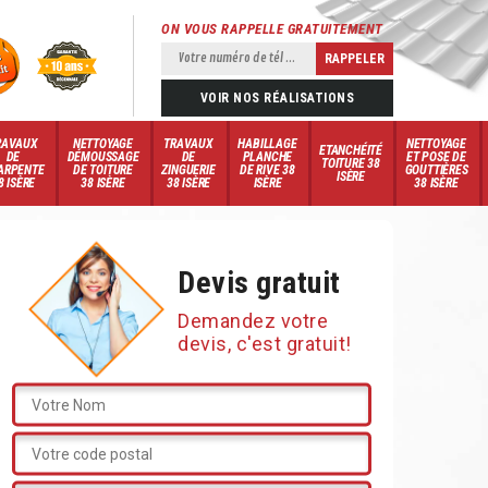
ON VOUS RAPPELLE GRATUITEMENT
VOIR NOS RÉALISATIONS
RAVAUX
NETTOYAGE
TRAVAUX
HABILLAGE
NETTOYAGE
ETANCHÉITÉ
DE
DÉMOUSSAGE
DE
PLANCHE
ET POSE DE
TOITURE 38
ARPENTE
DE TOITURE
ZINGUERIE
DE RIVE 38
GOUTTIÈRES
ISÈRE
8 ISÈRE
38 ISÈRE
38 ISÈRE
ISÈRE
38 ISÈRE
Devis gratuit
Demandez votre
devis, c'est gratuit!