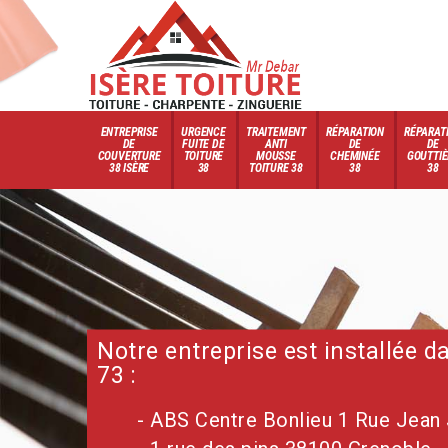
ENTREPRISE
URGENCE
TRAITEMENT
RÉPARATION
RÉPARAT
DE
FUITE DE
ANTI
DE
DE
COUVERTURE
TOITURE
MOUSSE
CHEMINÉE
GOUTTIÈ
38 ISÈRE
38
TOITURE 38
38
38
Notre entreprise est installée 
73 :
- ABS Centre Bonlieu 1 Rue Jean