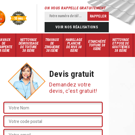
ON VOUS RAPPELLE GRATUITEMENT
VOIR NOS RÉALISATIONS
RAVAUX
NETTOYAGE
TRAVAUX
HABILLAGE
NETTOYAGE
ETANCHÉITÉ
DE
DÉMOUSSAGE
DE
PLANCHE
ET POSE DE
TOITURE 38
ARPENTE
DE TOITURE
ZINGUERIE
DE RIVE 38
GOUTTIÈRES
ISÈRE
8 ISÈRE
38 ISÈRE
38 ISÈRE
ISÈRE
38 ISÈRE
Devis gratuit
Demandez votre
devis, c'est gratuit!