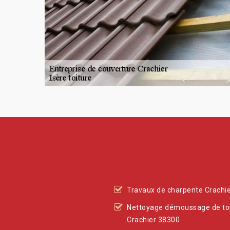
Travaux de charpente Crachi
Nettoyage démoussage de to
Crachier 38300