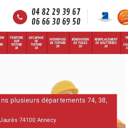
04 82 29 39 67
06 66 30 69 50
ION
PEINTURE
DECAPAGE
T
HYDROFUGE
RÉNOVATION
REMPLACEMENT
SUR
DE
DE TOITURE
DE TUILES
DE GOUTTIERES
RE
TOITURE
TOITURE
CH
38
38
38
38
38
3
dans plusieurs départements 74, 38,
 Jaurès 74100 Annecy