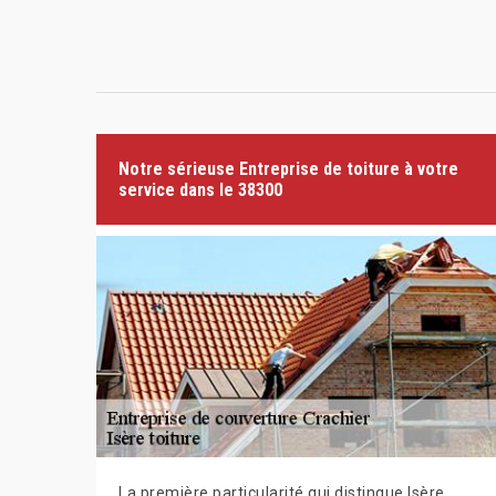
Notre sérieuse Entreprise de toiture à votre
service dans le 38300
La première particularité qui distingue Isère