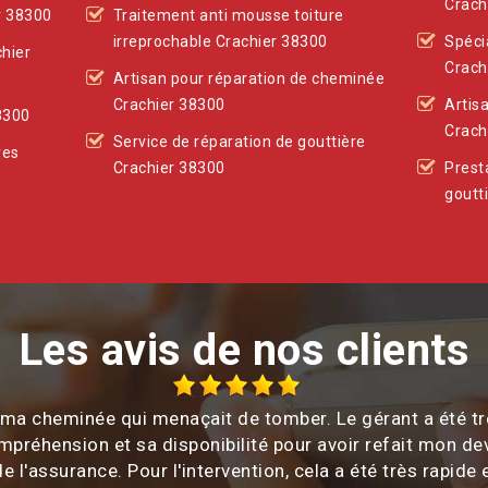
Crach
r 38300
Traitement anti mousse toiture
irreprochable Crachier 38300
Spéci
chier
Crach
Artisan pour réparation de cheminée
Crachier 38300
Artis
8300
Crach
Service de réparation de gouttière
res
Crachier 38300
Prest
goutt
Les avis de nos clients
c ma cheminée qui menaçait de tomber. Le gérant a été tr
ompréhension et sa disponibilité pour avoir refait mon de
e l'assurance. Pour l'intervention, cela a été très rapide e