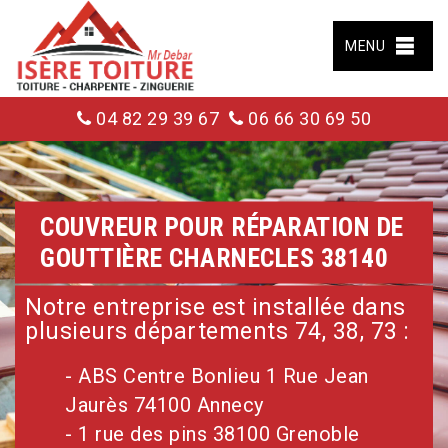
MENU
04 82 29 39 67
06 66 30 69 50
COUVREUR POUR RÉPARATION DE
GOUTTIÈRE CHARNECLES 38140
Notre entreprise est installée dans
plusieurs départements 74, 38, 73 :
- ABS Centre Bonlieu 1 Rue Jean
Jaurès 74100 Annecy
- 1 rue des pins 38100 Grenoble