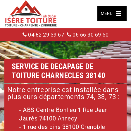
MENU
04 82 29 39 67
06 66 30 69 50
SERVICE DE DECAPAGE DE
TOITURE CHARNECLES 38140
Notre entreprise est installée dans
plusieurs départements 74, 38, 73 :
- ABS Centre Bonlieu 1 Rue Jean
Jaurès 74100 Annecy
- 1 rue des pins 38100 Grenoble