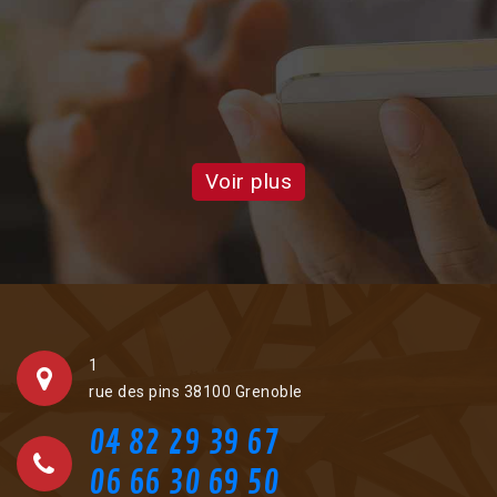
a
Voir plus
1
rue des pins 38100 Grenoble
04 82 29 39 67
06 66 30 69 50