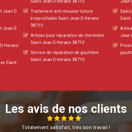
Saint Jean D Herans 38710
Jean 
nt Jean D
Traitement anti mousse toiture
Spéci
irreprochable Saint Jean D Herans
Saint
38710
nt Jean D
Artis
Artisan pour réparation de cheminée
Jean 
Saint Jean D Herans 38710
 D Herans
Prest
Service de réparation de gouttière
goutt
Saint Jean D Herans 38710
res Saint
Les avis de nos clients
Totalement satisfait, très bon travail !