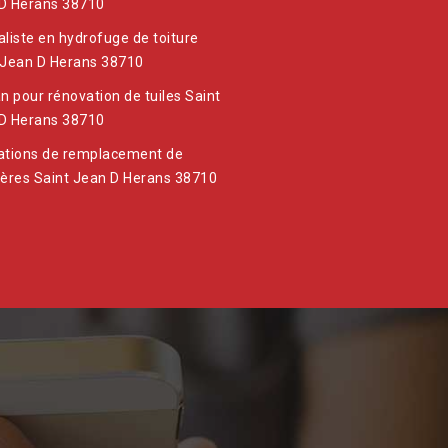
D Herans 38710
aliste en hydrofuge de toiture
 Jean D Herans 38710
an pour rénovation de tuiles Saint
D Herans 38710
ations de remplacement de
ières Saint Jean D Herans 38710
Suite à 