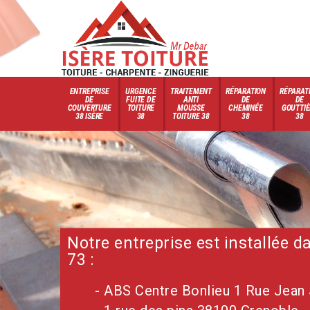
ENTREPRISE
URGENCE
TRAITEMENT
RÉPARATION
RÉPARAT
DE
FUITE DE
ANTI
DE
DE
COUVERTURE
TOITURE
MOUSSE
CHEMINÉE
GOUTTIÈ
38 ISÈRE
38
TOITURE 38
38
38
Notre entreprise est installée 
73 :
- ABS Centre Bonlieu 1 Rue Jean