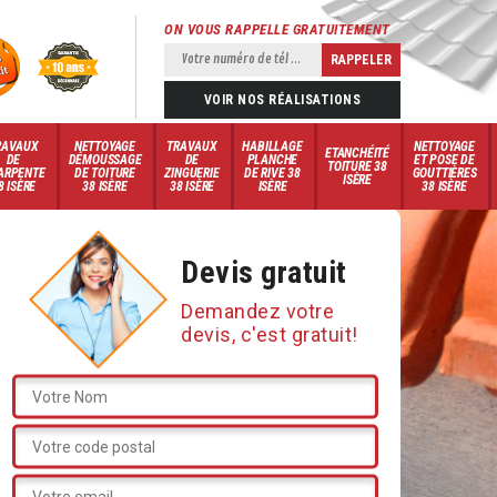
ON VOUS RAPPELLE GRATUITEMENT
VOIR NOS RÉALISATIONS
RAVAUX
NETTOYAGE
TRAVAUX
HABILLAGE
NETTOYAGE
ETANCHÉITÉ
DE
DÉMOUSSAGE
DE
PLANCHE
ET POSE DE
TOITURE 38
ARPENTE
DE TOITURE
ZINGUERIE
DE RIVE 38
GOUTTIÈRES
ISÈRE
8 ISÈRE
38 ISÈRE
38 ISÈRE
ISÈRE
38 ISÈRE
Devis gratuit
Demandez votre
devis, c'est gratuit!