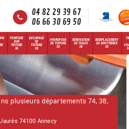
04 82 29 39 67
06 66 30 69 50
ION
PEINTURE
DECAPAGE
T
HYDROFUGE
RÉNOVATION
REMPLACEMENT
SUR
DE
DE TOITURE
DE TUILES
DE GOUTTIERES
RE
TOITURE
TOITURE
CH
38
38
38
38
38
3
dans plusieurs départements 74, 38,
 Jaurès 74100 Annecy