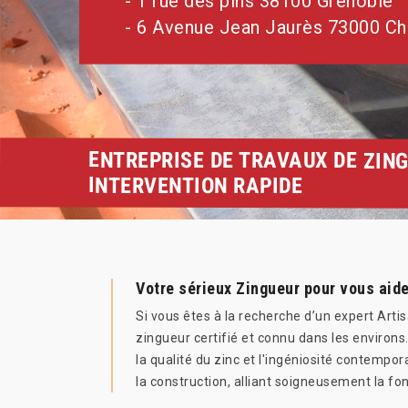
- 1 rue des pins 38100 Grenoble
- 6 Avenue Jean Jaurès 73000 C
ENTREPRISE DE TRAVAUX DE ZING
INTERVENTION RAPIDE
Votre sérieux Zingueur pour vous aide
Si vous êtes à la recherche d’un expert Art
zingueur certifié et connu dans les environs
la qualité du zinc et l'ingéniosité contempo
la construction, alliant soigneusement la fon