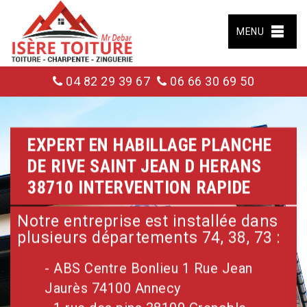
MENU
04 82 29 39 67
06 66 30 69 50
EXPERT EN HABILLAGE PLANCHE
DE RIVE SAINT JEAN D HERANS
38710 INTERVENTION RAPIDE
Notre entreprise est installée dans
plusieurs départements 74, 38, 73 :
- ABS Centre Bonlieu 1 Rue Jean
Jaurès 74100 Annecy