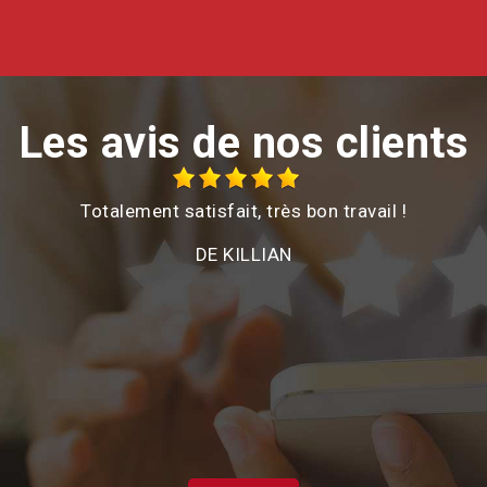
Les avis de nos clients
Totalement satisfait, très bon travail !
é
DE KILLIAN
e
on
d
a