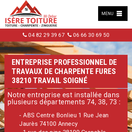
MENU
04 82 29 39 67
06 66 30 69 50
ENTREPRISE PROFESSIONNEL DE
TRAVAUX DE CHARPENTE FURES
38210 TRAVAIL SOIGNÉ
Notre entreprise est installée dans
plusieurs départements 74, 38, 73 :
- ABS Centre Bonlieu 1 Rue Jean
Jaurès 74100 Annecy