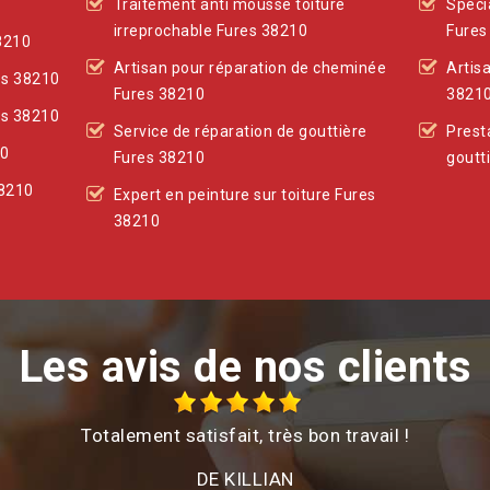
Traitement anti mousse toiture
Spéci
irreprochable Fures 38210
Fures
8210
Artisan pour réparation de cheminée
Artis
es 38210
Fures 38210
3821
es 38210
Service de réparation de gouttière
Prest
10
Fures 38210
goutt
38210
Expert en peinture sur toiture Fures
38210
Les avis de nos clients
Totalement satisfait, très bon travail !
DE KILLIAN