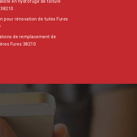
aliste en hydrofuge de toiture
 38210
an pour rénovation de tuiles Fures
0
ations de remplacement de
ières Fures 38210
Suite à 
date d'in