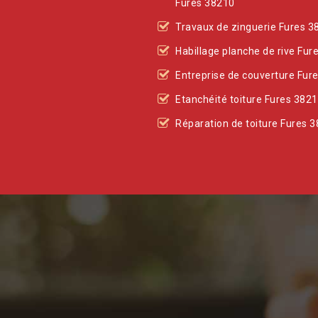
Fures 38210
Travaux de zinguerie Fures 3
Habillage planche de rive Fur
Entreprise de couverture Fur
Etanchéité toiture Fures 382
Réparation de toiture Fures 
is et une
orresponde