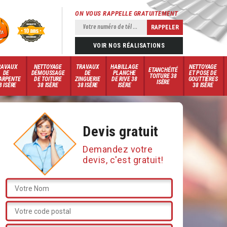
ON VOUS RAPPELLE GRATUITEMENT
VOIR NOS RÉALISATIONS
RAVAUX
NETTOYAGE
TRAVAUX
HABILLAGE
NETTOYAGE
ETANCHÉITÉ
DE
DÉMOUSSAGE
DE
PLANCHE
ET POSE DE
TOITURE 38
ARPENTE
DE TOITURE
ZINGUERIE
DE RIVE 38
GOUTTIÈRES
ISÈRE
8 ISÈRE
38 ISÈRE
38 ISÈRE
ISÈRE
38 ISÈRE
Devis gratuit
Demandez votre
devis, c'est gratuit!