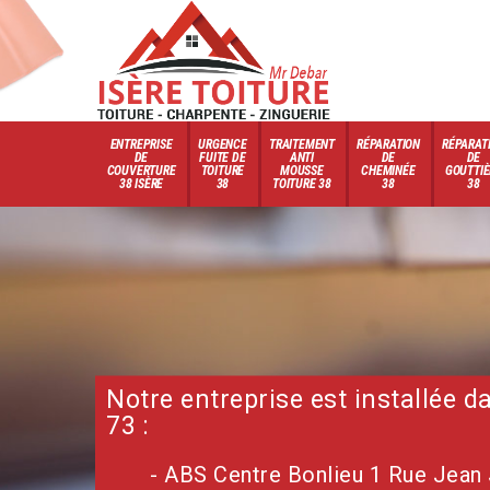
ENTREPRISE
URGENCE
TRAITEMENT
RÉPARATION
RÉPARAT
DE
FUITE DE
ANTI
DE
DE
COUVERTURE
TOITURE
MOUSSE
CHEMINÉE
GOUTTIÈ
38 ISÈRE
38
TOITURE 38
38
38
Notre entreprise est installée 
73 :
- ABS Centre Bonlieu 1 Rue Jean