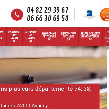
04 82 29 39 67
06 66 30 69 50
ION
PEINTURE
DECAPAGE
T
HYDROFUGE
RÉNOVATION
REMPLACEMENT
SUR
DE
DE TOITURE
DE TUILES
DE GOUTTIERES
RE
TOITURE
TOITURE
CH
38
38
38
38
38
3
dans plusieurs départements 74, 38,
 Jaurès 74100 Annecy