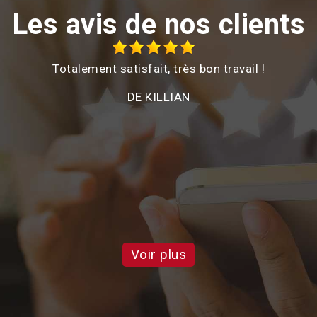
Les avis de nos clients
Totalement satisfait, très bon travail !
é
DE KILLIAN
e
on
d
a
Voir plus