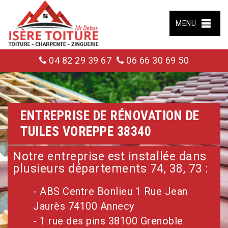
MENU
04 82 29 39 67
06 66 30 69 50
ENTREPRISE DE RÉNOVATION DE
TUILES VOREPPE 38340
Notre entreprise est installée dans
plusieurs départements 74, 38, 73 :
- ABS Centre Bonlieu 1 Rue Jean
Jaurès 74100 Annecy
- 1 rue des pins 38100 Grenoble