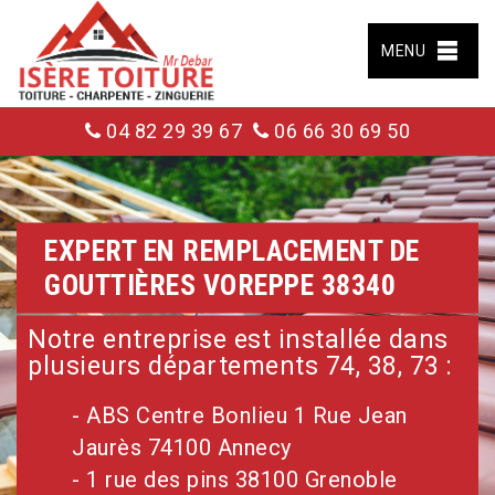
MENU
04 82 29 39 67
06 66 30 69 50
EXPERT EN REMPLACEMENT DE
GOUTTIÈRES VOREPPE 38340
Notre entreprise est installée dans
plusieurs départements 74, 38, 73 :
- ABS Centre Bonlieu 1 Rue Jean
Jaurès 74100 Annecy
- 1 rue des pins 38100 Grenoble