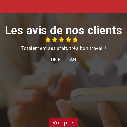
Les avis de nos clients
ment satisfait, très bon travail !
Suite à du ven
cheminée qui me
DE KILLIAN
très réactif pou
d'intervention. 
et sa disponib
plusieurs foi
attentes de l'as
été tr
Voir plus