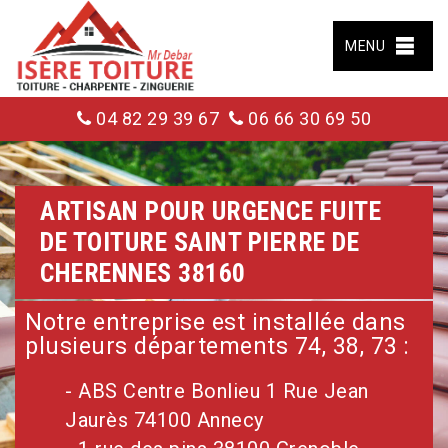
MENU
04 82 29 39 67
06 66 30 69 50
ARTISAN POUR URGENCE FUITE
DE TOITURE SAINT PIERRE DE
CHERENNES 38160
Notre entreprise est installée dans
plusieurs départements 74, 38, 73 :
- ABS Centre Bonlieu 1 Rue Jean
Jaurès 74100 Annecy