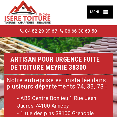
MENU
04 82 29 39 67
06 66 30 69 50
ARTISAN POUR URGENCE FUITE
DE TOITURE MEYRIE 38300
Notre entreprise est installée dans
plusieurs départements 74, 38, 73 :
- ABS Centre Bonlieu 1 Rue Jean
Jaurès 74100 Annecy
- 1 rue des pins 38100 Grenoble