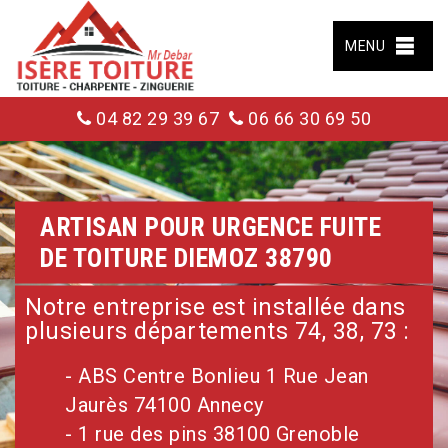
MENU
04 82 29 39 67
06 66 30 69 50
ARTISAN POUR URGENCE FUITE
DE TOITURE DIEMOZ 38790
Notre entreprise est installée dans
plusieurs départements 74, 38, 73 :
- ABS Centre Bonlieu 1 Rue Jean
Jaurès 74100 Annecy
- 1 rue des pins 38100 Grenoble