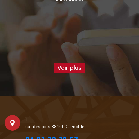
e
on
d
a
Voir plus
1
rue des pins 38100 Grenoble