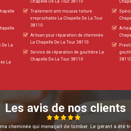
Chapelle De La Tour 38110
Chape
Chapelle
Traitement anti mousse toiture
Spéci
irreprochable La Chapelle De La Tour
Chape
38110
Chapelle
Artis
Artisan pour réparation de cheminée
Chape
La Chapelle De La Tour 38110
e De La
Prest
Service de réparation de gouttière La
goutt
Chapelle De La Tour 38110
3811
res La
Les avis de nos clients
c ma cheminée qui menaçait de tomber. Le gérant a été tr