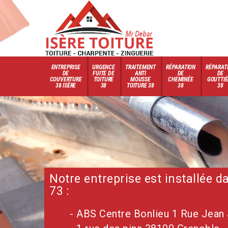
ENTREPRISE
URGENCE
TRAITEMENT
RÉPARATION
RÉPARAT
DE
FUITE DE
ANTI
DE
DE
COUVERTURE
TOITURE
MOUSSE
CHEMINÉE
GOUTTIÈ
38 ISÈRE
38
TOITURE 38
38
38
Notre entreprise est installée 
73 :
- ABS Centre Bonlieu 1 Rue Jean