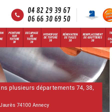
04 82 29 39 67
06 66 30 69 50
ION
PEINTURE
DECAPAGE
T
HYDROFUGE
RÉNOVATION
REMPLACEMENT
SUR
DE
DE TOITURE
DE TUILES
DE GOUTTIERES
RE
TOITURE
TOITURE
CH
38
38
38
38
38
3
dans plusieurs départements 74, 38,
 Jaurès 74100 Annecy