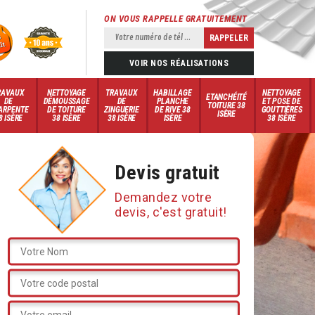
ON VOUS RAPPELLE GRATUITEMENT
VOIR NOS RÉALISATIONS
RAVAUX
NETTOYAGE
TRAVAUX
HABILLAGE
NETTOYAGE
ETANCHÉITÉ
DE
DÉMOUSSAGE
DE
PLANCHE
ET POSE DE
TOITURE 38
ARPENTE
DE TOITURE
ZINGUERIE
DE RIVE 38
GOUTTIÈRES
ISÈRE
8 ISÈRE
38 ISÈRE
38 ISÈRE
ISÈRE
38 ISÈRE
Devis gratuit
Demandez votre
devis, c'est gratuit!