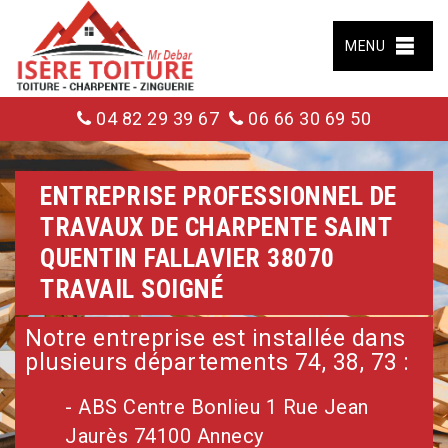
MENU
04 82 29 39 67
06 66 30 69 50
ENTREPRISE PROFESSIONNEL DE
TRAVAUX DE CHARPENTE SAINT
QUENTIN FALLAVIER 38070
TRAVAIL SOIGNÉ
Notre entreprise est installée dans
plusieurs départements 74, 38, 73 :
- ABS Centre Bonlieu 1 Rue Jean
Jaurès 74100 Annecy