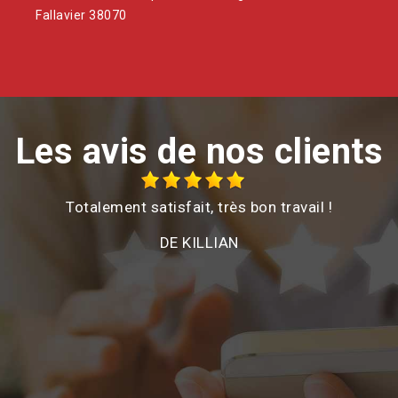
Fallavier 38070
Les avis de nos clients
ail !
Suite à du vent, j'avais des problèmes av
cheminée qui menaçait de tomber. Le géran
très réactif pour me proposer un devis et u
d'intervention. Je souligne aussi sa compré
et sa disponibilité pour avoir refait mon 
plusieurs fois pour que cela corresponde
attentes de l'assurance. Pour l'intervention,
été très rapide et bien réalisé.
DE JULIE D.