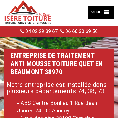
MENU
04 82 29 39 67
06 66 30 69 50
ENTREPRISE DE TRAITEMENT
ANTI MOUSSE TOITURE QUET EN
BEAUMONT 38970
Notre entreprise est installée dans
plusieurs départements 74, 38, 73 :
- ABS Centre Bonlieu 1 Rue Jean
Jaurès 74100 Annecy