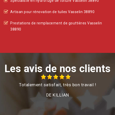
Spécialiste en hydrofuge de toiture Vasselin 38890
Artisan pour rénovation de tuiles Vasselin 38890
Prestations de remplacement de gouttières Vasselin
38890
Les avis de nos clients
Totalement satisfait, très bon travail !
é
DE KILLIAN
e
on
d