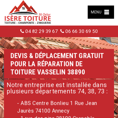
MENU
04 82 29 39 67
06 66 30 69 50
DEVIS & DÉPLACEMENT GRATUIT
POUR LA RÉPARATION DE
TOITURE VASSELIN 38890
Notre entreprise est installée dans
plusieurs départements 74, 38, 73 :
- ABS Centre Bonlieu 1 Rue Jean
Jaurès 74100 Annecy