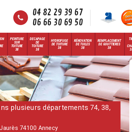
04 82 29 39 67
06 66 30 69 50
ION
PEINTURE
DECAPAGE
T
HYDROFUGE
RÉNOVATION
REMPLACEMENT
SUR
DE
DE TOITURE
DE TUILES
DE GOUTTIERES
RE
TOITURE
TOITURE
CH
38
38
38
38
38
3
dans plusieurs départements 74, 38,
 Jaurès 74100 Annecy