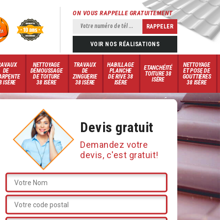
ON VOUS RAPPELLE GRATUITEMENT
VOIR NOS RÉALISATIONS
RAVAUX
NETTOYAGE
TRAVAUX
HABILLAGE
NETTOYAGE
ETANCHÉITÉ
DE
DÉMOUSSAGE
DE
PLANCHE
ET POSE DE
TOITURE 38
ARPENTE
DE TOITURE
ZINGUERIE
DE RIVE 38
GOUTTIÈRES
ISÈRE
8 ISÈRE
38 ISÈRE
38 ISÈRE
ISÈRE
38 ISÈRE
Devis gratuit
Demandez votre
devis, c'est gratuit!