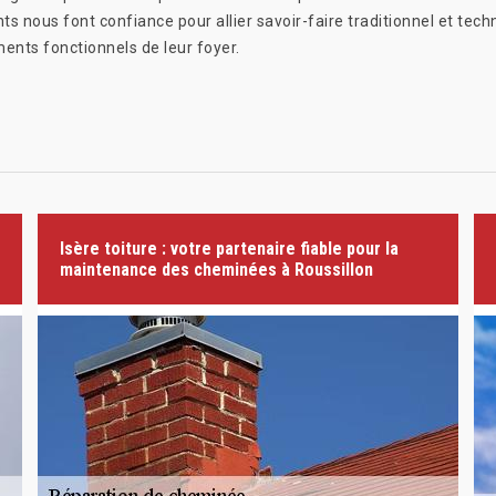
ts nous font confiance pour allier savoir-faire traditionnel et te
éments fonctionnels de leur foyer.
Isère toiture : votre partenaire fiable pour la
maintenance des cheminées à Roussillon