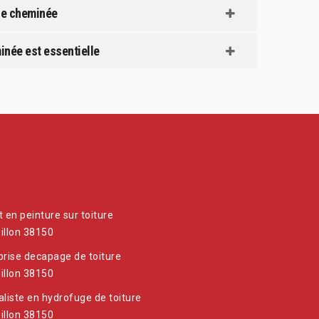
une cheminée
inée est essentielle
t en peinture sur toiture
illon 38150
prise decapage de toiture
illon 38150
aliste en hydrofuge de toiture
illon 38150