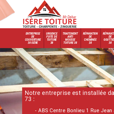
ENTREPRISE
URGENCE
TRAITEMENT
RÉPARATION
RÉPARAT
DE
FUITE DE
ANTI
DE
DE
COUVERTURE
TOITURE
MOUSSE
CHEMINÉE
GOUTTIÈ
38 ISÈRE
38
TOITURE 38
38
38
Notre entreprise est installée 
73 :
- ABS Centre Bonlieu 1 Rue Jean