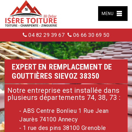
MENU
04 82 29 39 67
06 66 30 69 50
EXPERT EN REMPLACEMENT DE
GOUTTIÈRES SIEVOZ 38350
Notre entreprise est installée dans
plusieurs départements 74, 38, 73 :
- ABS Centre Bonlieu 1 Rue Jean
Jaurès 74100 Annecy
- 1 rue des pins 38100 Grenoble