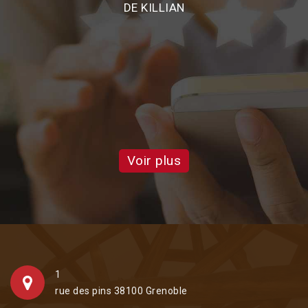
DE KILLIAN
e
on
d
a
Voir plus
1
rue des pins 38100 Grenoble