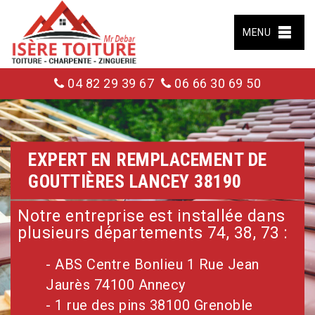
MENU
04 82 29 39 67
06 66 30 69 50
EXPERT EN REMPLACEMENT DE
GOUTTIÈRES LANCEY 38190
Notre entreprise est installée dans
plusieurs départements 74, 38, 73 :
- ABS Centre Bonlieu 1 Rue Jean
Jaurès 74100 Annecy
- 1 rue des pins 38100 Grenoble