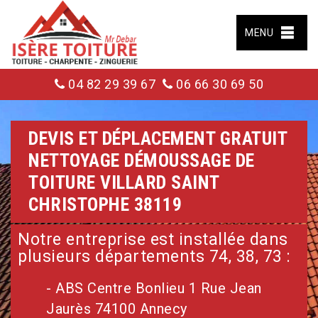
MENU
04 82 29 39 67
06 66 30 69 50
DEVIS ET DÉPLACEMENT GRATUIT
NETTOYAGE DÉMOUSSAGE DE
TOITURE VILLARD SAINT
CHRISTOPHE 38119
Notre entreprise est installée dans
plusieurs départements 74, 38, 73 :
- ABS Centre Bonlieu 1 Rue Jean
Jaurès 74100 Annecy