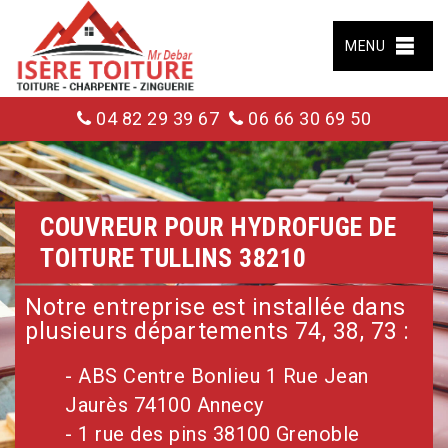
MENU
04 82 29 39 67
06 66 30 69 50
COUVREUR POUR HYDROFUGE DE
TOITURE TULLINS 38210
Notre entreprise est installée dans
plusieurs départements 74, 38, 73 :
- ABS Centre Bonlieu 1 Rue Jean
Jaurès 74100 Annecy
- 1 rue des pins 38100 Grenoble