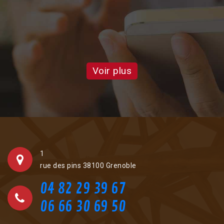
atten
Voir plus
1
rue des pins 38100 Grenoble
04 82 29 39 67
06 66 30 69 50