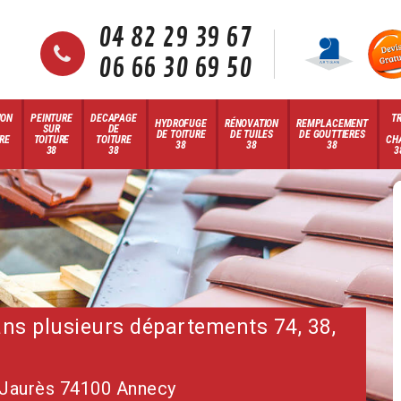
04 82 29 39 67
06 66 30 69 50
ION
PEINTURE
DECAPAGE
T
HYDROFUGE
RÉNOVATION
REMPLACEMENT
SUR
DE
DE TOITURE
DE TUILES
DE GOUTTIERES
RE
TOITURE
TOITURE
CH
38
38
38
38
38
3
dans plusieurs départements 74, 38,
 Jaurès 74100 Annecy