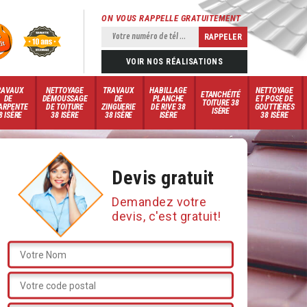
ON VOUS RAPPELLE GRATUITEMENT
VOIR NOS RÉALISATIONS
RAVAUX
NETTOYAGE
TRAVAUX
HABILLAGE
NETTOYAGE
ETANCHÉITÉ
DE
DÉMOUSSAGE
DE
PLANCHE
ET POSE DE
TOITURE 38
ARPENTE
DE TOITURE
ZINGUERIE
DE RIVE 38
GOUTTIÈRES
ISÈRE
8 ISÈRE
38 ISÈRE
38 ISÈRE
ISÈRE
38 ISÈRE
Devis gratuit
Demandez votre
devis, c'est gratuit!