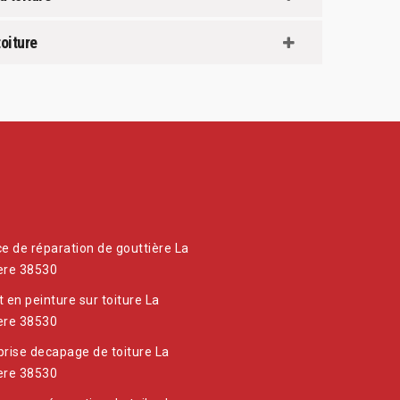
toiture
ce de réparation de gouttière La
ere 38530
t en peinture sur toiture La
ere 38530
prise decapage de toiture La
ere 38530