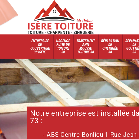
ENTREPRISE
URGENCE
TRAITEMENT
RÉPARATION
RÉPARAT
DE
FUITE DE
ANTI
DE
DE
COUVERTURE
TOITURE
MOUSSE
CHEMINÉE
GOUTTIÈ
38 ISÈRE
38
TOITURE 38
38
38
Notre entreprise est installée 
73 :
- ABS Centre Bonlieu 1 Rue Jean