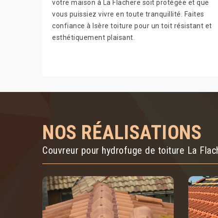
votre maison à La Flachere soit protégée et que
vous puissiez vivre en toute tranquillité. Faites
confiance à Isère toiture pour un toit résistant et
esthétiquement plaisant.
NOS RÉALISATIONS
Couvreur pour hydrofuge de toiture La Fla