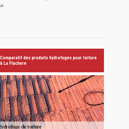
us.
Comparatif des produits hydrofuges pour toiture
à La Flachere