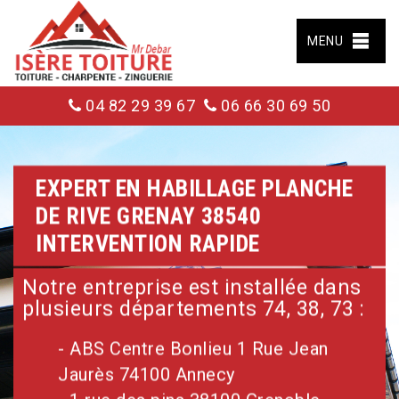
MENU
04 82 29 39 67
06 66 30 69 50
EXPERT EN HABILLAGE PLANCHE
DE RIVE GRENAY 38540
INTERVENTION RAPIDE
Notre entreprise est installée dans
plusieurs départements 74, 38, 73 :
- ABS Centre Bonlieu 1 Rue Jean
Jaurès 74100 Annecy